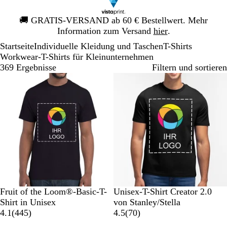
Galeriebild
🚚
GRATIS-VERSAND ab 60 € Bestellwert. Mehr
1
Information zum Versand
hier
.
von
Startseite
Individuelle Kleidung und Taschen
T-Shirts
1
Workwear-T-Shirts für Kleinunternehmen
369 Ergebnisse
Filtern und sortieren
Bestseller
S
M
K
G
O
S
W
W
V
S
Fruit of the Loom®-Basic-T-
Unisex-T-Shirt Creator 2.0
c
a
ö
r
r
c
ü
e
i
p
Shirt in Unisex
von Stanley/Stella
h
r
n
a
a
4
h
s
i
n
e
7
4.1
(
445
)
4.5
(
70
)
w
i
i
u
n
4
w
t
ß
t
k
0